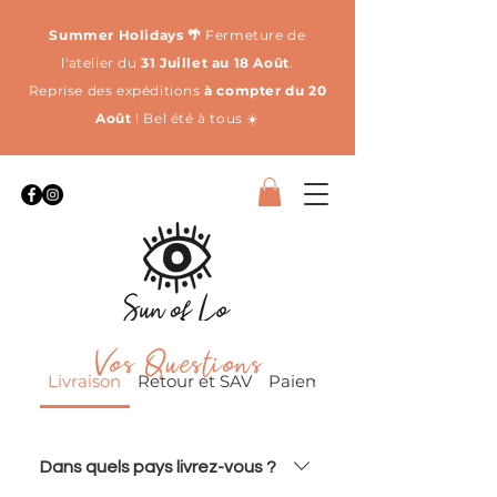
Summer Holidays 🌴
Fermeture de
l'atelier du
31 Juillet au 18 Août
.
Reprise des expéditions
à compter du 20
Août
! Bel été à tous ☀️
Vos Questions
Livraison
Retour et SAV
Paiement et Remboursem
Dans quels pays livrez-vous ?