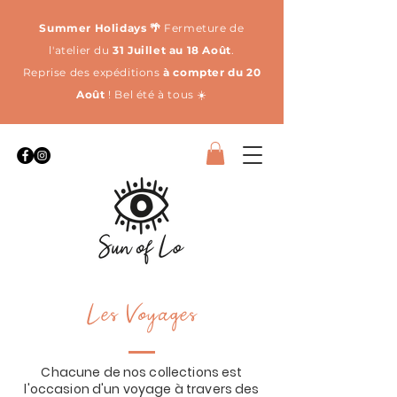
Summer Holidays 🌴
Fermeture de
l'atelier du
31 Juillet au 18 Août
.
Reprise des expéditions
à compter du 20
Août
! Bel été à tous ☀️
Les Voyages
Chacune de nos collections est
l'occasion d'un voyage à travers des