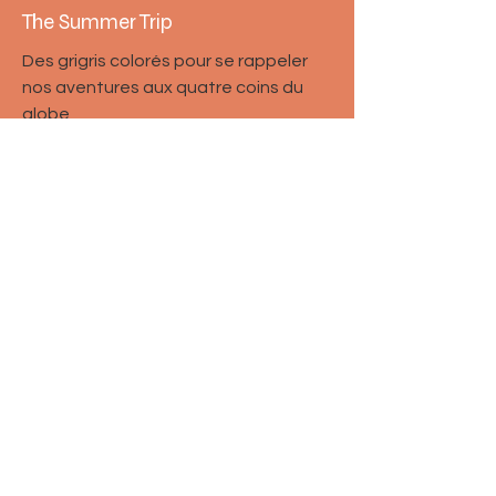
The Summer Trip
Des grigris colorés pour se rappeler
nos aventures aux quatre coins du
globe
Découvrir