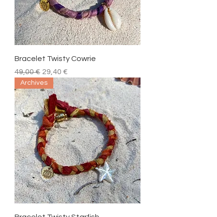
Bracelet Twisty Cowrie
Prix original
Prix promotionnel
49,00 €
29,40 €
Archives