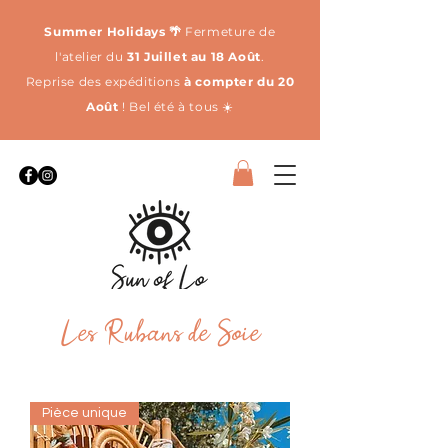
Summer Holidays 🌴
Fermeture de
l'atelier du
31 Juillet au 18 Août
.
Reprise des expéditions
à compter du 20
Août
! Bel été à tous ☀️
Les Rubans de Soie
Pièce unique