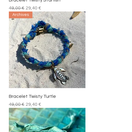
Bracelet Twisty Starfish
Prix original
Prix promotionnel
49,00 €
29,40 €
Archives
Bracelet Twisty Turtle
Prix original
Prix promotionnel
49,00 €
29,40 €