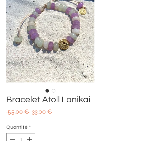
Bracelet Atoll Lanikai
Prix
Prix
 55,00 € 
33,00 €
original
promotionnel
Quantité
*