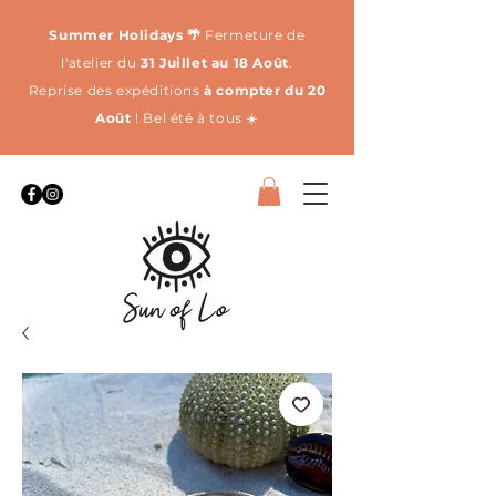
Summer Holidays 🌴
Fermeture de
l'atelier du
31 Juillet au 18 Août
.
Reprise des expéditions
à compter du 20
Août
! Bel été à tous ☀️