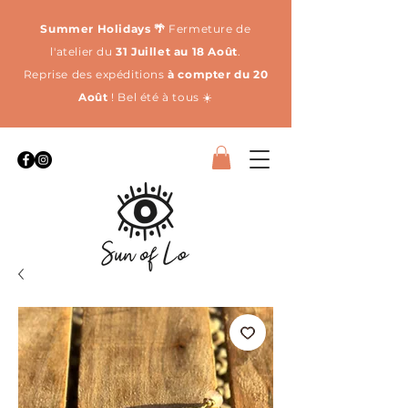
Summer Holidays 🌴
Fermeture de
l'atelier du
31 Juillet au 18 Août
.
Reprise des expéditions
à compter du 20
Août
! Bel été à tous ☀️