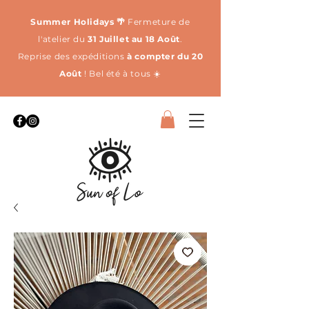
Summer Holidays 🌴
Fermeture de
l'atelier du
31 Juillet au 18 Août
.
Reprise des expéditions
à compter du 20
Août
! Bel été à tous ☀️