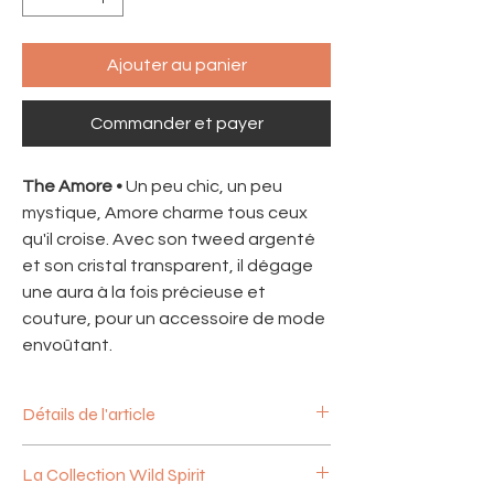
Ajouter au panier
Commander et payer
The Amore •
Un peu chic, un peu
mystique, Amore charme tous ceux
qu'il croise. Avec son tweed argenté
et son cristal transparent, il dégage
une aura à la fois précieuse et
couture, pour un accessoire de mode
envoûtant.
Détails de l'article
Chapeau en suède noire effet daim,
La Collection Wild Spirit
fabriqué artisanalement au Mexique