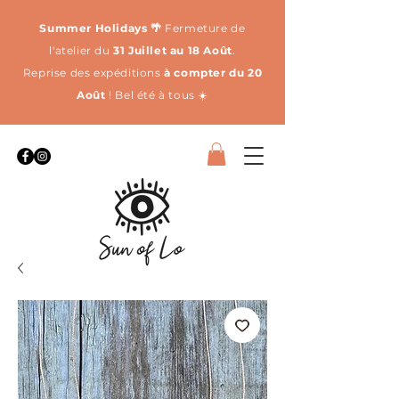
Summer Holidays 🌴
Fermeture de
l'atelier du
31 Juillet au 18 Août
.
Reprise des expéditions
à compter du 20
Août
! Bel été à tous ☀️