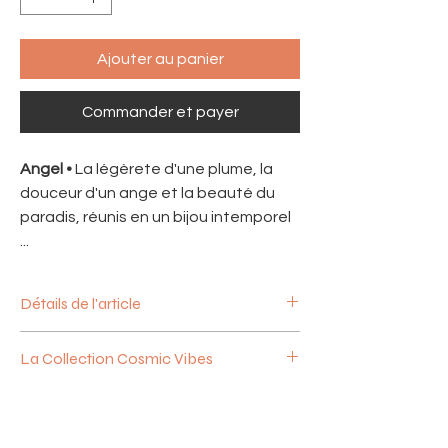
Ajouter au panier
Commander et payer
Angel •
La légèrete d'une plume, la
douceur d'un ange et la beauté du
paradis, réunis en un bijou intemporel
...
Détails de l'article
Médaille Aile d'ange en nacre naturelle
La Collection Cosmic Vibes
sculptée à la main
Lien coulissant beige doré à longueur
Nos créations vous emmènent à la
ajustable, pour porter en ras de cou ou
découverte d’un nouveau voyage, à
plus long avec vos colliers préférés
travers les étoiles, l’infini et l’au-delà.
(max. 60 cm)