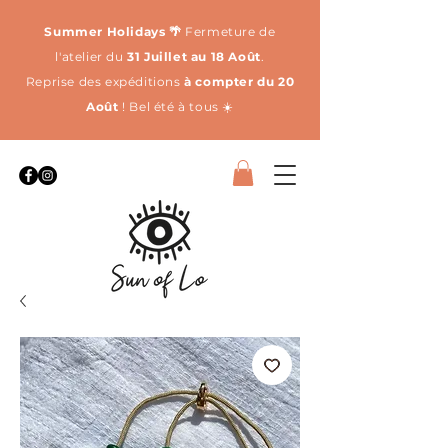
Summer Holidays 🌴
Fermeture de
l'atelier du
31 Juillet au 18 Août
.
Reprise des expéditions
à compter du 20
Août
! Bel été à tous ☀️