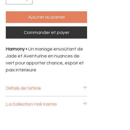
Ajouter au panier
Commander et payer
Harmony •
Un mariage envoûtant de
Jade et Aventurine en nuances de
vert pour apporter chance, espoir et
paix intérieure
Détails de l'article
Perles de pierres naturelles semi-
La Collection Holi Karma
précieuses
Jade vert & Amazonite
Plongez dans un arc en ciel de couleurs et
Taille ajustable et fermoir coulissant
de bonne humeur avec la collection «
The
Médaille signature "Sun of Lo" en plaqué
Holi Karma
».
or 18k