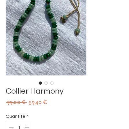
Collier Harmony
Prix
Prix
 99,00 € 
59,40 €
original
promotionnel
Quantité
*