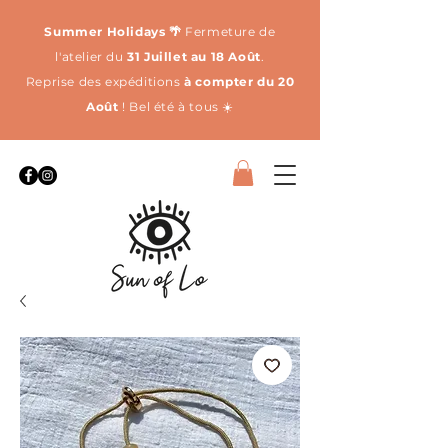
Summer Holidays 🌴
Fermeture de
l'atelier du
31 Juillet au 18 Août
.
Reprise des expéditions
à compter du 20
Août
! Bel été à tous ☀️