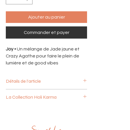
Ajouter au panier
Commander et payer
Joy •
Un mélange de Jade jaune et
Crazy Agathe pour faire le plein de
lumière et de good vibes
Détails de l'article
Perles de pierres naturelles semi-
La Collection Holi Karma
précieuses
Jade jaune & Crazy Agathe
Plongez dans un arc en ciel de couleurs et
Taille ajustable et fermoir coulissant
de bonne humeur avec la collection «
The
Médaille signature "Sun of Lo" en plaqué
Holi Karma
».
or 18k
Inspirée de la traditionnelle fête des
Fabrication française artisanale