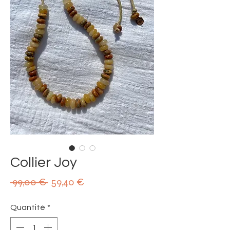
Collier Joy
Prix
Prix
 99,00 € 
59,40 €
original
promotionnel
Quantité
*