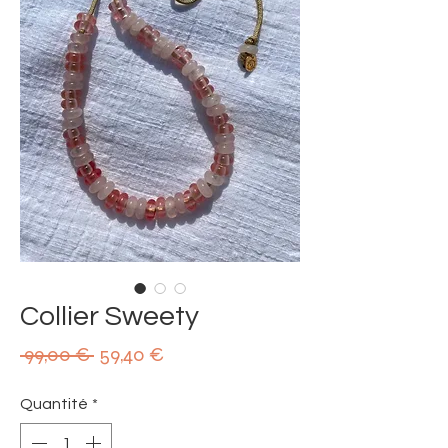
Collier Sweety
Prix
Prix
 99,00 € 
59,40 €
original
promotionnel
Quantité
*