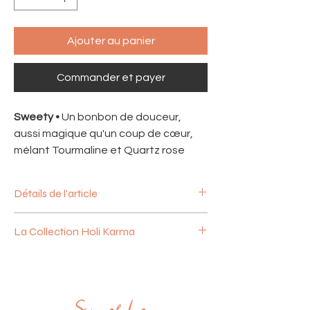
Ajouter au panier
Commander et payer
Sweety •
Un bonbon de douceur,
aussi magique qu'un coup de cœur,
mélant Tourmaline et Quartz rose
Détails de l'article
Perles de pierres naturelles semi-
La Collection Holi Karma
précieuses
Quartz rose et Tourmaline rose
Plongez dans un arc en ciel de couleurs et
Taille ajustable et fermoir coulissant
de bonne humeur avec la collection «
The
Médaille signature "Sun of Lo" en plaqué
Holi Karma
».
or 18k
Inspirée de la traditionnelle fête des
Fabrication française artisanale