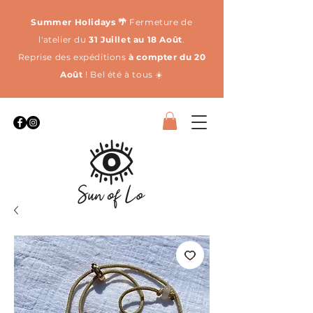
Summer Holidays 🌴
Fermeture de
l'atelier du
31 Juillet au 18 Août
.
Reprise des expéditions
à compter du 20
Août
! Bel été à tous ☀️