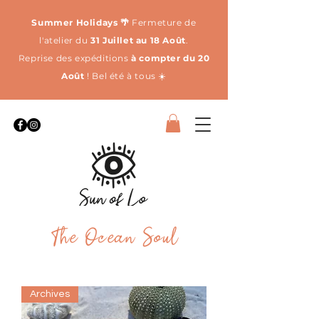
Summer Holidays 🌴
Fermeture de
l'atelier du
31 Juillet au 18 Août
.
Reprise des expéditions
à compter du 20
Août
! Bel été à tous ☀️
The Ocean Soul
Archives