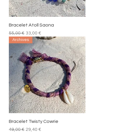
Bracelet Atoll Saona
Prix original
Prix promotionnel
55,00 €
33,00 €
Archives
Bracelet Twisty Cowrie
Prix original
Prix promotionnel
49,00 €
29,40 €