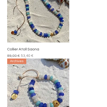
Collier Atoll Saona
Prix original
Prix promotionnel
89,00 €
53,40 €
Archives