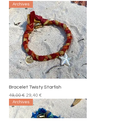
Archives
Bracelet Twisty Starfish
Prix original
Prix promotionnel
49,00 €
29,40 €
Archives